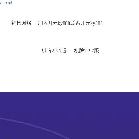
ss
|
xml
销售网络
加入开元ky888
联系开元ky888
棋牌2.3.7版
棋牌2.3.7版