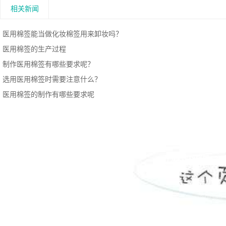
相关新闻
医用棉签能当做化妆棉签用来卸妆吗？
医用棉签的生产过程
制作医用棉签有哪些要求呢？
选用医用棉签时需要注意什么？
医用棉签的制作有哪些要求呢
关于华康
开元ky888棋牌2.3
开元ky888棋牌2.3.7版的简介
麻醉系
奖项荣誉
医用包系
开元ky888棋牌2.3.7版的文化
无纺布系
发展历程
高分子系