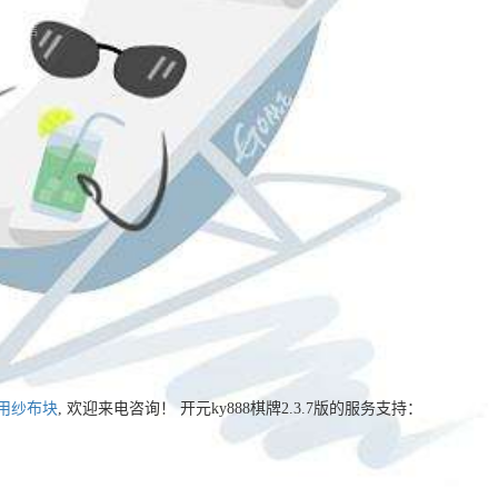
留言
用纱布块
, 欢迎来电咨询！
开元ky888棋牌2.3.7版的服务支持：