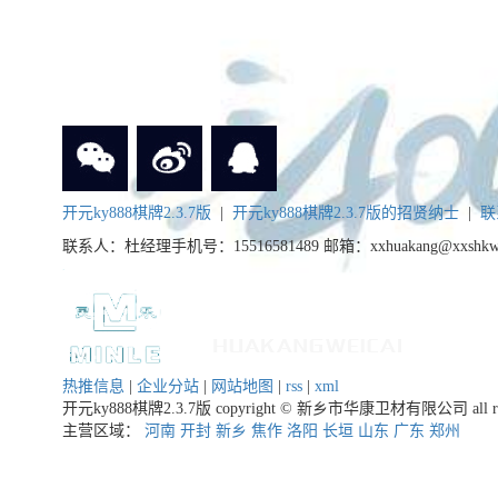
视频中心
脱脂纱布
脱脂棉系
医用敷料
开元ky888棋牌2.3.7版
|
开元ky888棋牌2.3.7版的招贤纳士
|
联
联系人：杜经理手机号：15516581489 邮箱：
xxhuakang@xxshk
热推信息
|
企业分站
|
网站地图
|
rss
|
xml
开元ky888棋牌2.3.7版 copyright © 新乡市华康卫材有限公司 all r
主营区域：
河南
开封
新乡
焦作
洛阳
长垣
山东
广东
郑州