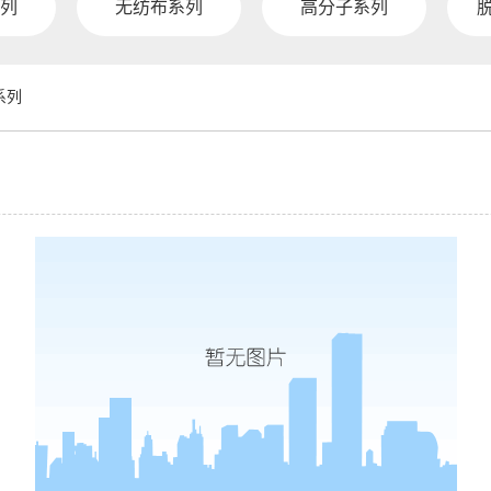
列
无纺布系列
高分子系列
系列