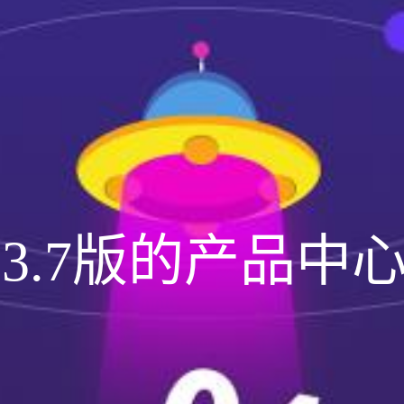
2.3.7版的产品中