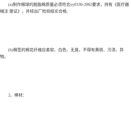
(a)制作棉球的脱脂棉质量必须符合yy0330-2002要求，持有《医疗器
械注 册证》，并经出厂检验结论合格;
(b)棉签的棉花纤维应柔软、白色、无臭，不得有黄斑、污渍、异
物。
2、棒材：