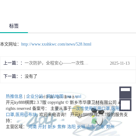
标签
本文网址：
http://www.xxshkwc.com/news/528.html
上一篇：
一次防护，全程安心——一次性使用手术衣，筑牢医疗安全第1道防线
2025-11-13
下一篇：
没有了
热推信息
|
企业分站
|
网站地图
|
rss
|
xml
开元ky888棋牌2.3.7版 copyright © 新乡市华康卫材有限公司 all
rights reserved 备案号： 主要从事于
一次性使用医用口罩
,
医用外科
口罩
,
医用纱布块
, 欢迎来电咨询！
开元ky888棋牌2.3.7版的服务支
持：
主营区域：
河南
开封
新乡
焦作
洛阳
长垣
山东
广东
郑州