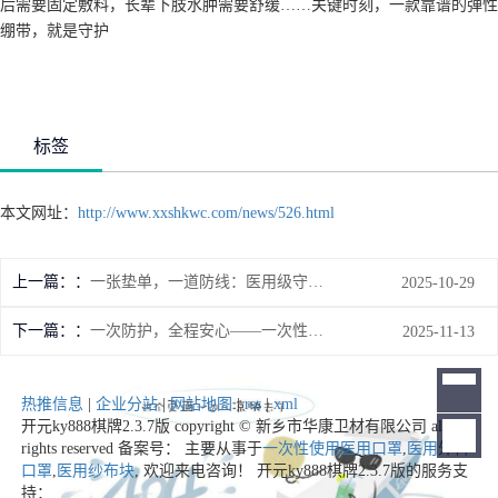
后需要固定敷料，长辈下肢水肿需要舒缓……关键时刻，一款靠谱的弹性
绷带，就是守护
标签
本文网址：
http://www.xxshkwc.com/news/526.html
上一篇：
一张垫单，一道防线：医用级守护藏在细节里
2025-10-29
下一篇：
一次防护，全程安心——一次性使用手术衣，筑牢医疗安全第1道防线
2025-11-13
热推信息
|
企业分站
|
网站地图
|
rss
|
xml
开元ky888棋牌2.3.7版 copyright © 新乡市华康卫材有限公司 all
rights reserved 备案号： 主要从事于
一次性使用医用口罩
,
医用外科
口罩
,
医用纱布块
, 欢迎来电咨询！
开元ky888棋牌2.3.7版的服务支
持：