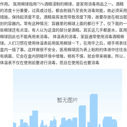
作用。 医用棉球指用75%酒精浸制的棉球，是家用消毒用品之一。酒精
的浓度十分重要，过高或过低，都会削弱乃至丧失消毒效能，故必须采用
措施，保持起浓度不变。酒精易挥发而导致浓度下降，故要存放在相当密
封的容器内。常有这种情况：容器里的棉球上面的都已干了，仅下面的一
些棉球还有点湿，有人以为这湿的部分是酒精。其实这几乎都是水，医用
棉球因此也不能再用来消毒。 体温表的消毒，家庭通常使用消毒酒精棉
球。人们习惯在使用体温表前用医用棉球一下，在用毕之后，顺手将表往
盒内一插了事。这样做很不安全，医用棉球因为表上粘附的体液中往往含
有病菌，它会在盒内阴暗环境中增殖，稍有不慎，就会带来祸害。所以，
体温表不仅在使用前要进行消毒，而且在使用后也要消毒.