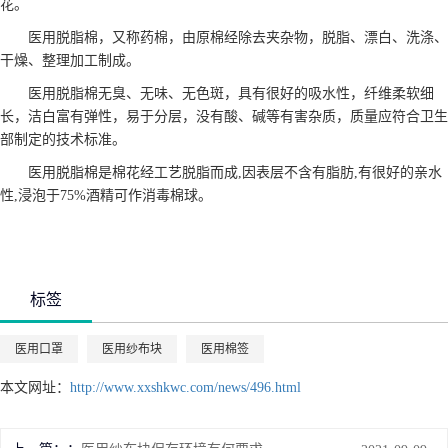
花。
医用脱脂棉，又称药棉，由原棉经除去夹杂物，脱脂、漂白、洗涤、
干燥、整理加工制成。
医用脱脂棉无臭、无味、无色斑，具有很好的吸水性，纤维柔软细
长，洁白富有弹性，易于分层，没有酸、碱等有害杂质，质量应符合卫生
部制定的技术标准。
医用脱脂棉是棉花经工艺脱脂而成,因表层不含有脂肪,有很好的亲水
性,浸泡于75%酒精可作消毒棉球。
标签
医用口罩
医用纱布块
医用棉签
本文网址：
http://www.xxshkwc.com/news/496.html