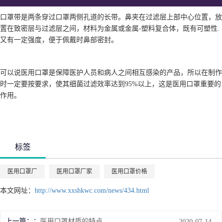
口罩带是两条穿过口罩两侧孔道的长带。鼻夹在过滤层上部中心位置，放
置在致密层与过滤层之间，材料为金属或金属-塑料复合体，既有可塑性.
又有一定强度，便于佩戴时鼻部密封。
可以说医用口罩是保障医护人员和病人之间相互感染的产品，所以在制作
时一定要按要求，使其细菌过滤效率达到95%以上，这是医用口罩重要的
作用。
标签
医用口罩厂
医用口罩厂家
医用口罩价格
本文网址：
http://www.xxshkwc.com/news/434.html
上一篇：
医用口罩材质的特点
2020-07-14