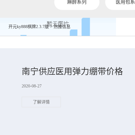
麻醉系列
医用包系
开元ky888棋牌2.3.7版
>
热推信息
南宁供应医用弹力绷带价格
2020-08-27
了解详情