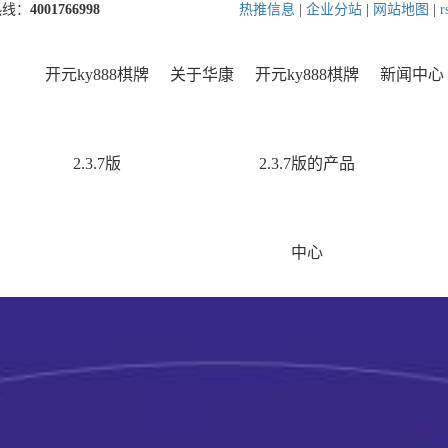
热线：
4001766998
热推信息
|
企业分站
|
网站地图
|
r
开元ky888棋牌
关于华康
开元ky888棋牌
新闻中心
2.3.7版
2.3.7版的产品
中心