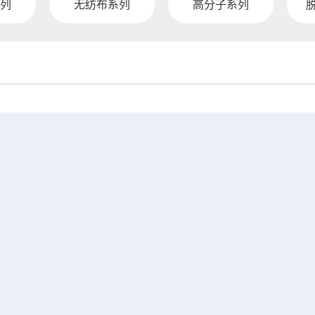
列
无纺布系列
高分子系列