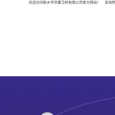
欢迎访问新乡市华康卫材有限公司官方网站！ 咨询