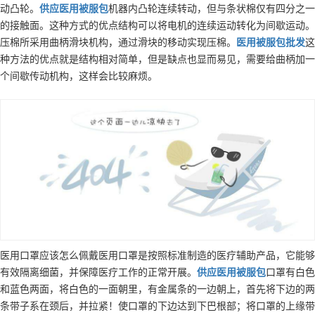
动凸轮。
供应
医用被服包
机器内凸轮连续转动，但与条状棉仅有四分之一
的接触面。这种方式的优点结构可以将电机的连续运动转化为间歇运动。
压棉所采用曲柄滑块机构，通过滑块的移动实现压棉。
医用被服包
批发
这
种方法的优点就是结构相对简单，但是缺点也显而易见，需要给曲柄加一
个间歇传动机构，这样会比较麻烦。
医用口罩应该怎么佩戴医用口罩是按照标准制造的医疗辅助产品，它能够
有效隔离细菌，并保障医疗工作的正常开展。
供应
医用被服包
口罩有白色
和蓝色两面，将白色的一面朝里，有金属条的一边朝上，首先将下边的两
条带子系在颈后，并拉紧！使口罩的下边达到下巴根部；将口罩的上缘带