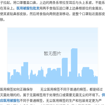
子拉起，将口罩覆盖口鼻，上边的两条系带拉至耳后与头上系紧，不能系
在耳朵上。
医用被服包
批发
用两手食指压迫口罩上边鼻根部位的金属丝，
使其紧贴鼻部皮肤，然后将食指向两侧逐渐移动，是整个口罩贴近面部皮
肤。
医用棉签如何正确保存 无尘医用棉签不同于普通的棉签，都是经过
灭菌处理的的，属于无菌棉签用于处理伤口或需要无菌无尘的环境下。
供
应
医用被服包
不同于普通棉签，无尘医用棉签的生产和包装肯定更为严