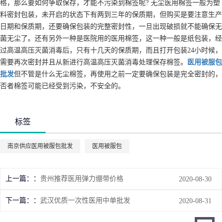
格，那么要如何争取保存，才能不污染到棉签呢? 无尘医用棉签一般为塑
料密封包装，未开启的状态下有两到三年的保质期，但购买是要注意生产
日期和保质期，还要确保包装的完整密封性，一旦出现破损就不能确保无
菌无尘了。还有另外一种是医院用的医用棉签，这一种一般是纸包装，经
过高温高压灭菌消毒后，只有十几天的保质期，而且打开包装24小时候，
需要再次密封并且从新进行高温高压灭菌消毒处理保存棉签。
医用被服包
批发
但不管是什么无尘棉签，再使用之前一定要确保包装是完全密封的，
否者棉签可能已经受到污染，不安全的。
标签
南京供应医用被服包批发
医用被服包
上一篇：
贵州推荐医用弹力绷带价格
2020-08-30
下一篇：
武汉优质一次性医用中单批发
2020-08-31