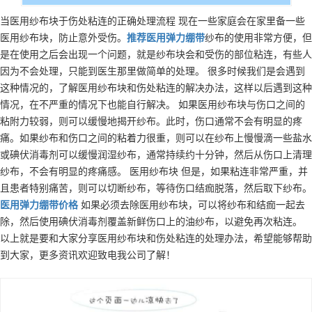
当医用纱布块于伤处粘连的正确处理流程 现在一些家庭会在家里备一些
医用纱布块，防止意外受伤。
推荐
医用弹力绷带
纱布的使用非常方便，但
是在使用之后会出现一个问题，就是纱布块会和受伤的部位粘连，有些人
因为不会处理，只能到医生那里做简单的处理。 很多时候我们是会遇到
这种情况的，了解医用纱布块和伤处粘连的解决办法，这样以后遇到这种
情况，在不严重的情况下也能自行解决。 如果医用纱布块与伤口之间的
粘附力较弱，则可以缓慢地揭开纱布。此时，伤口通常不会有明显的疼
痛。如果纱布和伤口之间的粘着力很重，则可以在纱布上慢慢滴一些盐水
或碘伏消毒剂可以缓慢润湿纱布，通常持续约十分钟，然后从伤口上清理
纱布，不会有明显的疼痛感。 医用纱布块 但是，如果粘连非常严重，并
且患者特别痛苦，则可以切断纱布，等待伤口结痂脱落，然后取下纱布。
医用弹力绷带
价格
如果必须去除医用纱布块，可以将纱布和结痂一起去
除，然后使用碘伏消毒剂覆盖新鲜伤口上的油纱布，以避免再次粘连。
以上就是要和大家分享医用纱布块和伤处粘连的处理办法，希望能够帮助
到大家，更多资讯欢迎致电我公司了解！