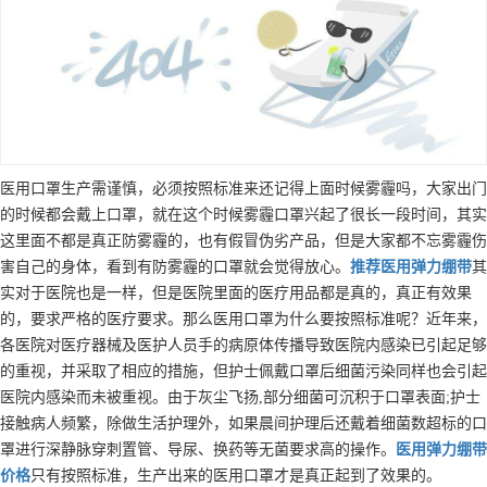
医用口罩生产需谨慎，必须按照标准来还记得上面时候雾霾吗，大家出门
的时候都会戴上口罩，就在这个时候雾霾口罩兴起了很长一段时间，其实
这里面不都是真正防雾霾的，也有假冒伪劣产品，但是大家都不忘雾霾伤
害自己的身体，看到有防雾霾的口罩就会觉得放心。
推荐
医用弹力绷带
其
实对于医院也是一样，但是医院里面的医疗用品都是真的，真正有效果
的，要求严格的医疗要求。那么医用口罩为什么要按照标准呢？近年来，
各医院对医疗器械及医护人员手的病原体传播导致医院内感染已引起足够
的重视，并采取了相应的措施，但护士佩戴口罩后细菌污染同样也会引起
医院内感染而未被重视。由于灰尘飞扬,部分细菌可沉积于口罩表面;护士
接触病人频繁，除做生活护理外，如果晨间护理后还戴着细菌数超标的口
罩进行深静脉穿刺置管、导尿、换药等无菌要求高的操作。
医用弹力绷带
价格
只有按照标准，生产出来的医用口罩才是真正起到了效果的。