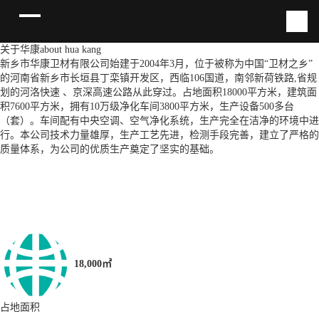
关于华康
about hua kang
新乡市华康卫材有限公司始建于2004年3月，位于被称为中国“卫材之乡”
的河南省新乡市长垣县丁栾镇开发区，西临106国道，南邻新荷铁路,省规
划的河洛快速 、京深高速公路从此穿过。占地面积18000平方米，建筑面
积7600平方米，拥有10万级净化车间3800平方米，生产设备500多台
（套）。车间配有中央空调、空气净化系统，生产完全在洁净的环境中进
行。本公司技术力量雄厚，生产工艺先进，检测手段完善，建立了严格的
质量体系，为公司的优质生产奠定了坚实的基础。
18,000㎡
占地面积