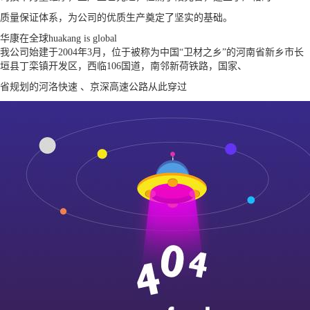
质量保证体系，为公司的优质生产奠定了坚实的基础。
华康在全球
huakang is global
我公司始建于2004年3月，位于被称为中国“卫材之乡”的河南省新乡市长
垣县丁栾镇开发区，西临106国道，南邻新荷铁路，国家、
省规划的河洛快速 、京深高速公路从此穿过