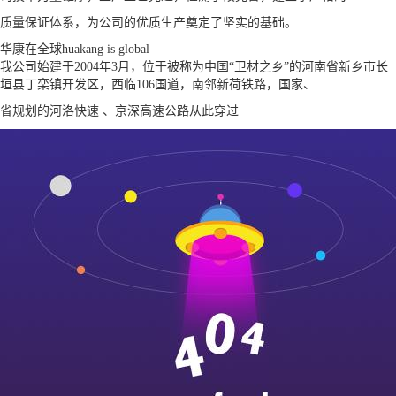
质量保证体系，为公司的优质生产奠定了坚实的基础。
华康在全球
huakang is global
我公司始建于2004年3月，位于被称为中国“卫材之乡”的河南省新乡市长
垣县丁栾镇开发区，西临106国道，南邻新荷铁路，国家、
省规划的河洛快速 、京深高速公路从此穿过