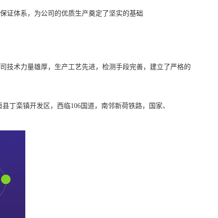
保证体系，为公司的优质生产奠定了坚实的基础
司技术力量雄厚，生产工艺先进，检测手段完善，建立了严格的
长垣县丁栾镇开发区，西临106国道，南邻新荷铁路，国家、