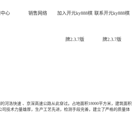
闻中心
销售网络
加入开元ky888棋
联系开元ky888棋
牌2.3.7版
牌2.3.7版
的河洛快速 、京深高速公路从此穿过。占地面积18000平方米，建筑面积
。本公司技术力量雄厚，生产工艺先进，检测手段完善，建立了严格的质量体