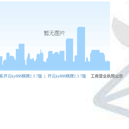
系开元ky888棋牌2.3.7版
|
开元ky888棋牌2.3.7版
工商营业执照公示