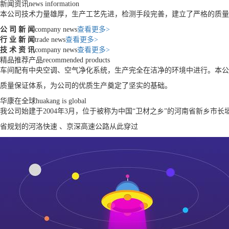
新闻资讯
news information
本公司技术力量雄厚，生产工艺先进，检测手段完善，建立了严格的质量
公 司 新 闻
company news
查看更多>
行 业 新 闻
trade news
查看更多>
技 术 资 讯
company news
查看更多>
精品推荐产品
recommended products
车间配有中央空调、空气净化系统，生产完全在洁净的环境中进行。本公
质量保证体系，为公司的优质生产奠定了坚实的基础。
华康在全球
huakang is global
我公司始建于2004年3月，位于被称为中国“卫材之乡”的河南省新乡市
省规划的河洛快速 、京深高速公路从此穿过