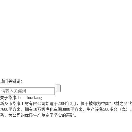
热门关键词：
关于华康
about hua kang
新乡市华康卫材有限公司始建于2004年3月，位于被称为中国“卫材之乡”
7600平方米，拥有10万级净化车间3800平方米，生产设备500多
系，为公司的优质生产奠定了坚实的基础。