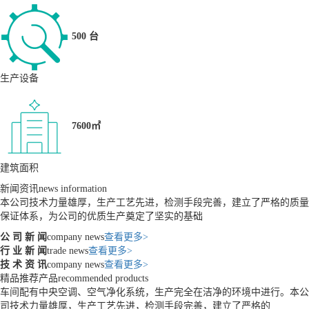
500 台
生产设备
7600㎡
建筑面积
新闻资讯
news information
本公司技术力量雄厚，生产工艺先进，检测手段完善，建立了严格的质量
保证体系，为公司的优质生产奠定了坚实的基础
公 司 新 闻
company news
查看更多>
行 业 新 闻
trade news
查看更多>
技 术 资 讯
company news
查看更多>
精品推荐产品
recommended products
车间配有中央空调、空气净化系统，生产完全在洁净的环境中进行。本公
司技术力量雄厚，生产工艺先进，检测手段完善，建立了严格的