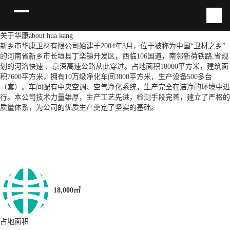
关于华康
about hua kang
新乡市华康卫材有限公司始建于2004年3月，位于被称为中国“卫材之乡”
的河南省新乡市长垣县丁栾镇开发区，西临106国道，南邻新荷铁路,省规
划的河洛快速 、京深高速公路从此穿过。占地面积18000平方米，建筑面
积7600平方米，拥有10万级净化车间3800平方米，生产设备500多台
（套）。车间配有中央空调、空气净化系统，生产完全在洁净的环境中进
行。本公司技术力量雄厚，生产工艺先进，检测手段完善，建立了严格的
质量体系，为公司的优质生产奠定了坚实的基础。
18,000㎡
占地面积