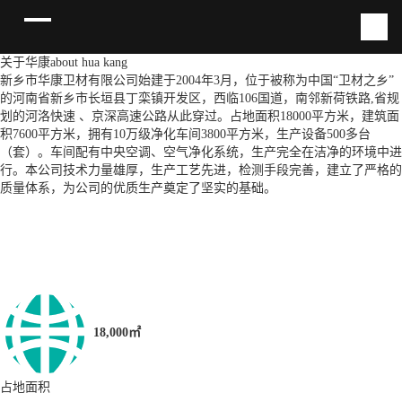
关于华康
about hua kang
新乡市华康卫材有限公司始建于2004年3月，位于被称为中国“卫材之乡”
的河南省新乡市长垣县丁栾镇开发区，西临106国道，南邻新荷铁路,省规
划的河洛快速 、京深高速公路从此穿过。占地面积18000平方米，建筑面
积7600平方米，拥有10万级净化车间3800平方米，生产设备500多台
（套）。车间配有中央空调、空气净化系统，生产完全在洁净的环境中进
行。本公司技术力量雄厚，生产工艺先进，检测手段完善，建立了严格的
质量体系，为公司的优质生产奠定了坚实的基础。
18,000㎡
占地面积