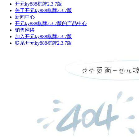
开元ky888棋牌2.3.7版
关于开元ky888棋牌2.3.7版
新闻中心
开元ky888棋牌2.3.7版的产品中心
销售网络
加入开元ky888棋牌2.3.7版
联系开元ky888棋牌2.3.7版