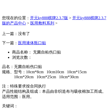
您现在的位置：
开元ky888棋牌2.3.7版
>
开元ky888棋牌2.3.7
版的产品中心
>
医用敷料系列
>
上一篇：没有了
下一篇：
医用液体瓶口贴
商品名称：
无菌自粘伤口贴
浏览次数：
品名：无菌自粘伤口贴
规格、型号：10cm*8cm 10cm10cm 10cm*15cm
10cm*20cm 10cm*25cm 10cm*30cm
注：特殊要求按合同执行
产品性能结构及组成：本品由非织造布与吸收棉加工而成。
适用范围：医用。
关键词：