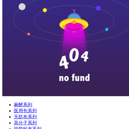
麻醉系列
医用包系列
无纺布系列
高分子系列
脱脂纱布系列