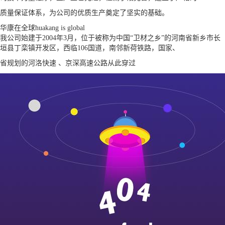
质量保证体系，为公司的优质生产奠定了坚实的基础。
华康在全球
huakang is global
我公司始建于2004年3月，位于被称为中国“卫材之乡”的河南省新乡市长
垣县丁栾镇开发区，西临106国道，南邻新荷铁路，国家、
省规划的河洛快速 、京深高速公路从此穿过