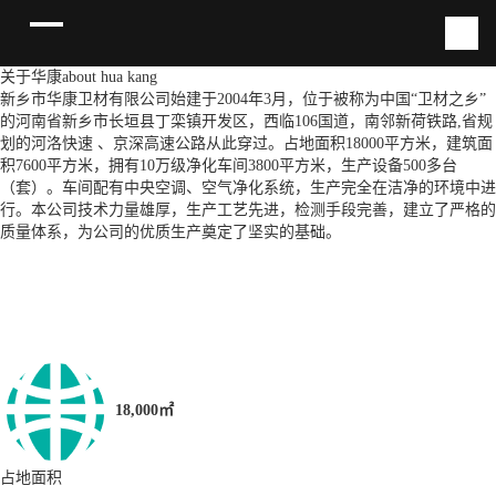
关于华康
about hua kang
新乡市华康卫材有限公司始建于2004年3月，位于被称为中国“卫材之乡”
的河南省新乡市长垣县丁栾镇开发区，西临106国道，南邻新荷铁路,省规
划的河洛快速 、京深高速公路从此穿过。占地面积18000平方米，建筑面
积7600平方米，拥有10万级净化车间3800平方米，生产设备500多台
（套）。车间配有中央空调、空气净化系统，生产完全在洁净的环境中进
行。本公司技术力量雄厚，生产工艺先进，检测手段完善，建立了严格的
质量体系，为公司的优质生产奠定了坚实的基础。
18,000㎡
占地面积