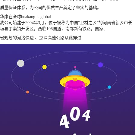
质量保证体系，为公司的优质生产奠定了坚实的基础。
华康在全球
huakang is global
我公司始建于2004年3月，位于被称为中国“卫材之乡”的河南省新乡市长
垣县丁栾镇开发区，西临106国道，南邻新荷铁路，国家、
省规划的河洛快速 、京深高速公路从此穿过