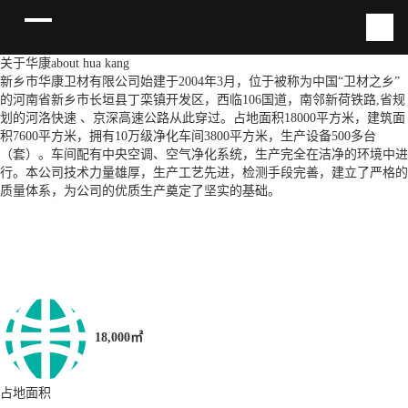
关于华康
about hua kang
新乡市华康卫材有限公司始建于2004年3月，位于被称为中国“卫材之乡”
的河南省新乡市长垣县丁栾镇开发区，西临106国道，南邻新荷铁路,省规
划的河洛快速 、京深高速公路从此穿过。占地面积18000平方米，建筑面
积7600平方米，拥有10万级净化车间3800平方米，生产设备500多台
（套）。车间配有中央空调、空气净化系统，生产完全在洁净的环境中进
行。本公司技术力量雄厚，生产工艺先进，检测手段完善，建立了严格的
质量体系，为公司的优质生产奠定了坚实的基础。
18,000㎡
占地面积