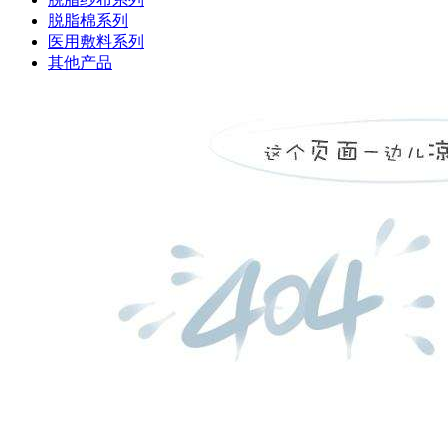
脱脂棉系列
医用敷料系列
其他产品