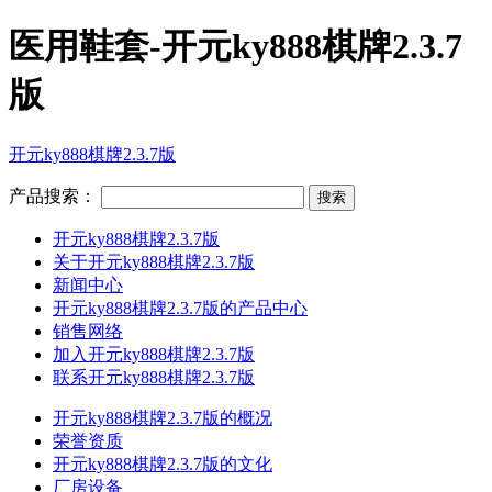
医用鞋套-开元ky888棋牌2.3.7
版
开元ky888棋牌2.3.7版
产品搜索：
开元ky888棋牌2.3.7版
关于开元ky888棋牌2.3.7版
新闻中心
开元ky888棋牌2.3.7版的产品中心
销售网络
加入开元ky888棋牌2.3.7版
联系开元ky888棋牌2.3.7版
开元ky888棋牌2.3.7版的概况
荣誉资质
开元ky888棋牌2.3.7版的文化
厂房设备