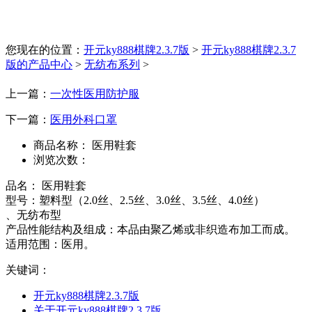
您现在的位置：
开元ky888棋牌2.3.7版
>
开元ky888棋牌2.3.7
版的产品中心
>
无纺布系列
>
上一篇：
一次性医用防护服
下一篇：
医用外科口罩
商品名称：
医用鞋套
浏览次数：
品名： 医用鞋套
型号：塑料型（2.0丝、2.5丝、3.0丝、3.5丝、4.0丝）
、无纺布型
产品性能结构及组成：本品由聚乙烯或非织造布加工而成。
适用范围：医用。
关键词：
开元ky888棋牌2.3.7版
关于开元ky888棋牌2.3.7版