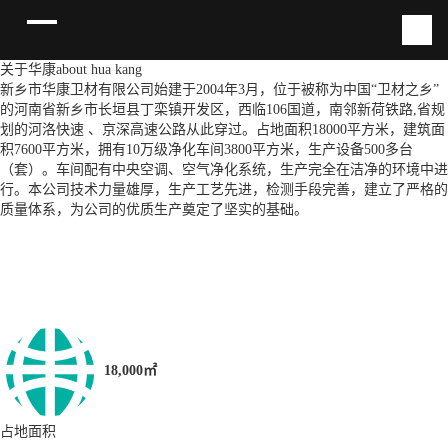
关于华康
about hua kang
新乡市华康卫材有限公司始建于2004年3月，位于被称为中国“卫材之乡”
的河南省新乡市长垣县丁栾镇开发区，西临106国道，南邻新荷铁路,省规
划的河洛快速 、京深高速公路从此穿过。占地面积18000平方米，建筑面
积7600平方米，拥有10万级净化车间3800平方米，生产设备500多台
（套）。车间配有中央空调、空气净化系统，生产完全在洁净的环境中进
行。本公司技术力量雄厚，生产工艺先进，检测手段完善，建立了严格的
质量体系，为公司的优质生产奠定了坚实的基础。
18,000㎡
占地面积