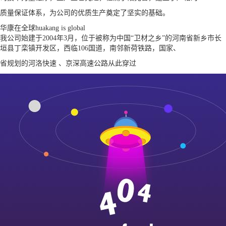
质量保证体系，为公司的优质生产奠定了坚实的基础。
华康在全球
huakang is global
我公司始建于2004年3月，位于被称为中国“卫材之乡”的河南省新乡市长
垣县丁栾镇开发区，西临106国道，南邻新荷铁路，国家、
省规划的河洛快速 、京深高速公路从此穿过