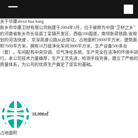
关于华康
about hua kang
新乡市华康卫材有限公司始建于2004年3月，位于被称为中国“卫材之乡”
的河南省新乡市长垣县丁栾镇开发区，西临106国道，南邻新荷铁路,省规
划的河洛快速 、京深高速公路从此穿过。占地面积18000平方米，建筑面
积7600平方米，拥有10万级净化车间3800平方米，生产设备500多台
（套）。车间配有中央空调、空气净化系统，生产完全在洁净的环境中进
行。本公司技术力量雄厚，生产工艺先进，检测手段完善，建立了严格的
质量体系，为公司的优质生产奠定了坚实的基础。
18,000㎡
占地面积