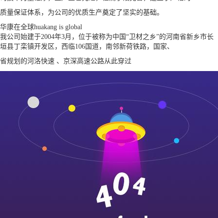
质量保证体系，为公司的优质生产奠定了坚实的基础。
华康在全球
huakang is global
我公司始建于2004年3月，位于被称为中国“卫材之乡”的河南省新乡市长
垣县丁栾镇开发区，西临106国道，南邻新荷铁路，国家、
省规划的河洛快速 、京深高速公路从此穿过