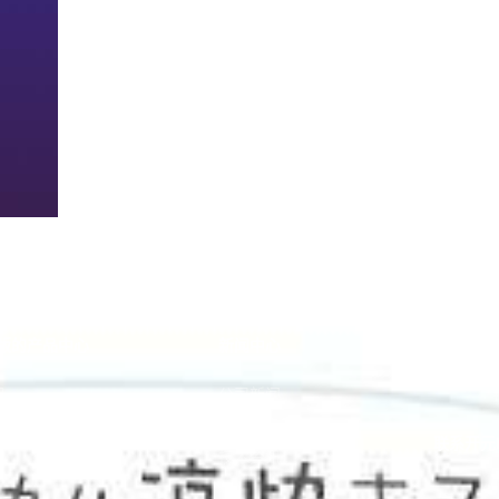
.7版的产品中心
新闻中心
品
公司新闻
行业资讯
联系开元ky
技术资讯