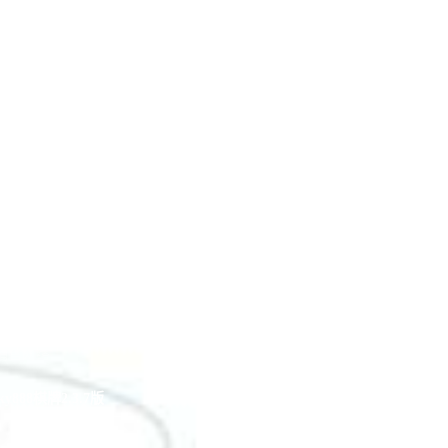
销售网络
加入开元ky888棋牌2.3.7版
销售网络
加入开元ky888棋牌2.3.7版
888棋牌2.3.7版
联系