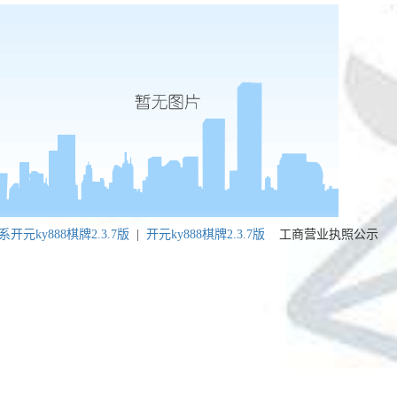
系开元ky888棋牌2.3.7版
|
开元ky888棋牌2.3.7版
工商营业执照公示