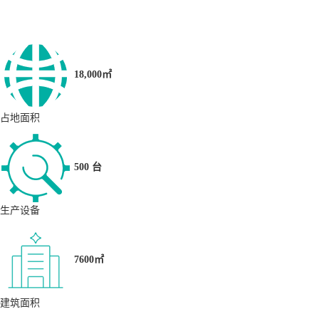
18,000㎡
占地面积
500 台
生产设备
7600㎡
建筑面积