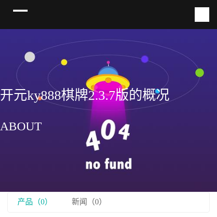
开元ky888棋牌2.3.7版的概况
ABOUT
产品（0）
新闻（0）