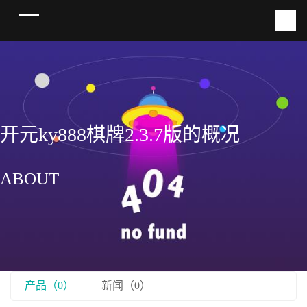
开元ky888棋牌2.3.7版的概况
ABOUT
产品（0）
新闻（0）