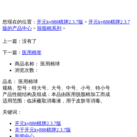
您现在的位置：
开元ky888棋牌2.3.7版
>
开元ky888棋牌2.3.7
版的产品中心
>
脱脂棉系列
>
上一篇：没有了
下一篇：
医用棉签
商品名称：
医用棉球
浏览次数：
品名： 医用棉球
规格、型号：特大号、大号、中号、小号、特小号
产品性能结构及组成：本品由医用脱脂棉加工而成
适用范围：临床蘸取消毒液，用于皮肤等消毒。
关键词：
开元ky888棋牌2.3.7版
关于开元ky888棋牌2.3.7版
新闻中心