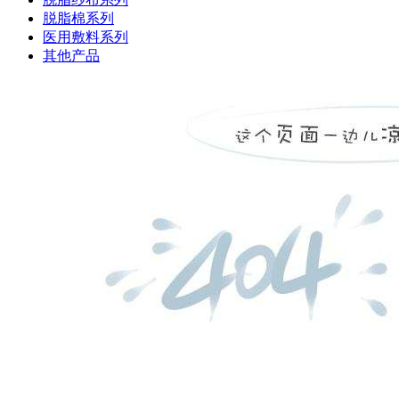
脱脂棉系列
医用敷料系列
其他产品