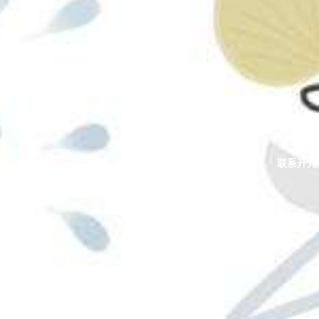
.7版的产品中心
新闻中心
列
公司新闻
列
行业资讯
联系开元ky
列
技术资讯
列
系列
列
系列
品