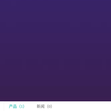
产品（1）
新闻（0）