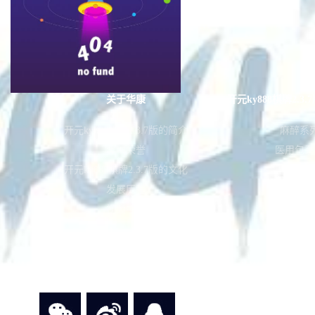
关于华康
开元ky888棋牌2.3
开元ky888棋牌2.3.7版的简介
麻醉系
奖项荣誉
医用包系
开元ky888棋牌2.3.7版的文化
无纺布系
发展历程
高分子系
视频中心
脱脂纱布
脱脂棉系
医用敷料
其他产