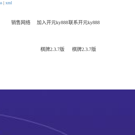
ss
|
xml
销售网络
加入开元ky888
联系开元ky888
棋牌2.3.7版
棋牌2.3.7版