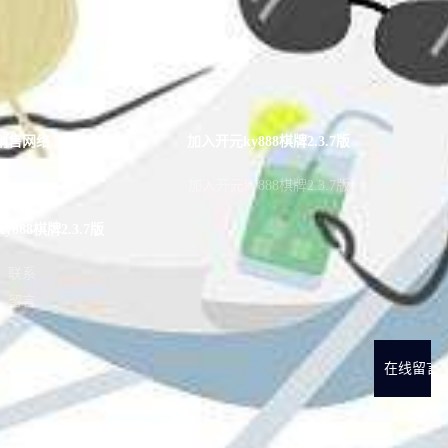
销售网络
加入开元ky888棋牌2.3.7版
销售网络
加入开元ky888棋牌2.3.7版
888棋牌2.3.7版
联系
留言
在线留言