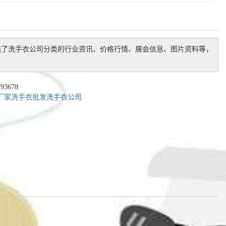
选了
洗手衣公司
分类的行业资讯、价格行情、展会信息、图片资料等，
3678
厂家
洗手衣批发
洗手衣公司