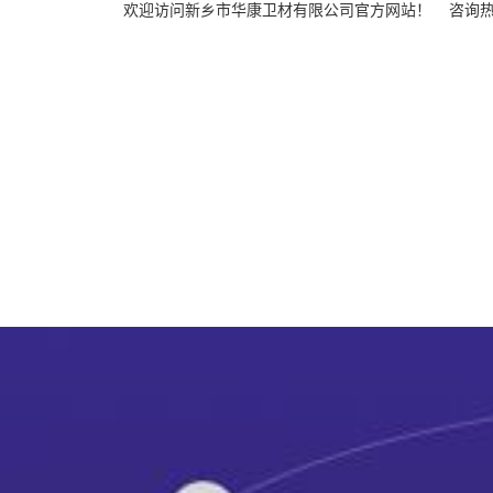
欢迎访问新乡市华康卫材有限公司官方网站！ 咨询