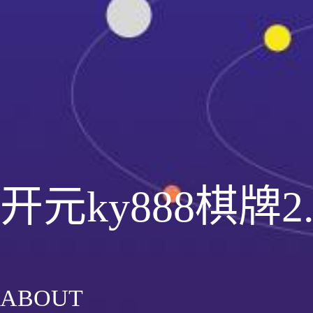
开元ky888棋牌2
ABOUT