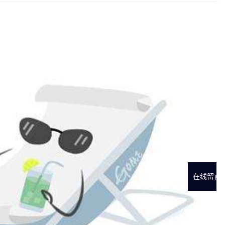
销售网络
加入开元ky888棋牌2.3.7版
销售网络
加入开元ky888棋牌2.3.7版
888棋牌2.3.7版
联系
在线留言