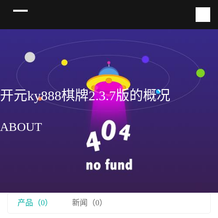
开元ky888棋牌2.3.7版的概况
ABOUT
产品（0）
新闻（0）