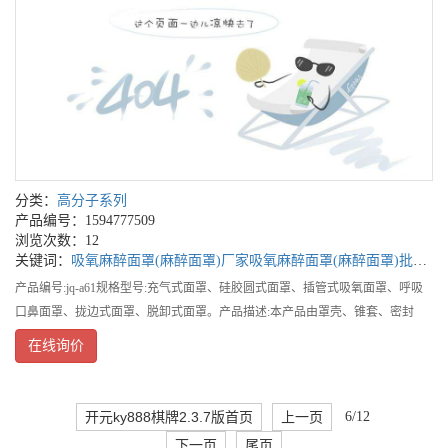
分类：
高分子系列
产品编号：1594777509
浏览次数：12
关键词：
吸氧麻醉面罩(麻醉面罩)厂家
吸氧麻醉面罩(麻醉面罩)批发
吸
产品编号:jq-a61规格型号:充气式面罩、硅胶圆式面罩、插管式吸氧面罩、呼吸
口鼻面罩、拢边式面罩、脱卸式面罩。产品描述:本产品由罩壳、锥套、密封
垫、密封盖、充气口、波纹管、接头中全部或部分组件组成。另外，各.种面罩
在线询价
的辅助配件还有挂钩和固
开元ky888棋牌2.3.7版首页
上一页
6/12
下一页
尾页