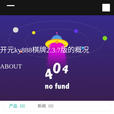
开元ky888棋牌2.3.7版的概况
ABOUT
产品（0）
新闻（0）