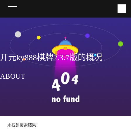
开元ky888棋牌2.3.7版的概况
ABOUT
未找到搜索结果！