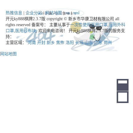
热推信息
|
企业分站
|
网站地图
|
rss
|
xml
开元ky888棋牌2.3.7版 copyright © 新乡市华康卫材有限公司 all
rights reserved 备案号： 主要从事于
一次性使用医用口罩
,
医用外科
口罩
,
医用纱布块
, 欢迎来电咨询！
开元ky888棋牌2.3.7版的服务支
持：
主营区域：
河南
开封
新乡
焦作
洛阳
长垣
山东
广东
郑州
网站地图