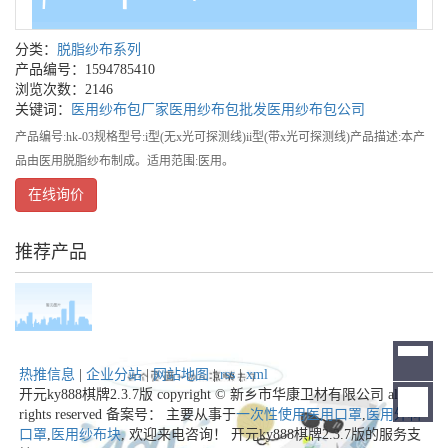
分类：
脱脂纱布系列
产品编号：1594785410
浏览次数：2146
关键词：
医用纱布包厂家
医用纱布包批发
医用纱布包公司
产品编号:hk-03规格型号:i型(无x光可探测线)ii型(带x光可探测线)产品描述:本产
品由医用脱脂纱布制成。适用范围:医用。
在线询价
推荐产品
热推信息
|
企业分站
|
网站地图
|
rss
|
xml
开元ky888棋牌2.3.7版 copyright © 新乡市华康卫材有限公司 all
rights reserved 备案号： 主要从事于
一次性使用医用口罩
,
医用外科
口罩
,
医用纱布块
, 欢迎来电咨询！
开元ky888棋牌2.3.7版的服务支