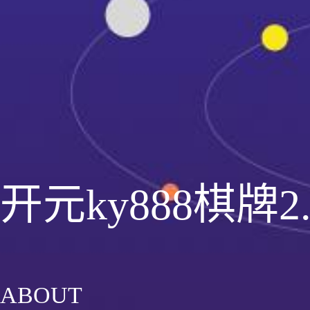
开元ky888棋牌2
ABOUT