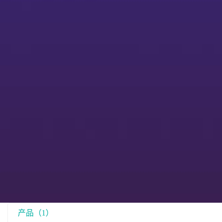
产品（1）