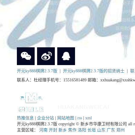
发展历程
高分子系
视频中心
脱脂纱布
脱脂棉系
医用敷料
其他产
开元ky888棋牌2.3.7版
|
开元ky888棋牌2.3.7版的招贤纳士
|
联
联系人：杜经理手机号：15516581489 邮箱：
xxhuakang@xxshk
热推信息
|
企业分站
|
网站地图
|
rss
|
xml
开元ky888棋牌2.3.7版 copyright © 新乡市华康卫材有限公司 all r
主营区域：
河南
开封
新乡
焦作
洛阳
长垣
山东
广东
郑州