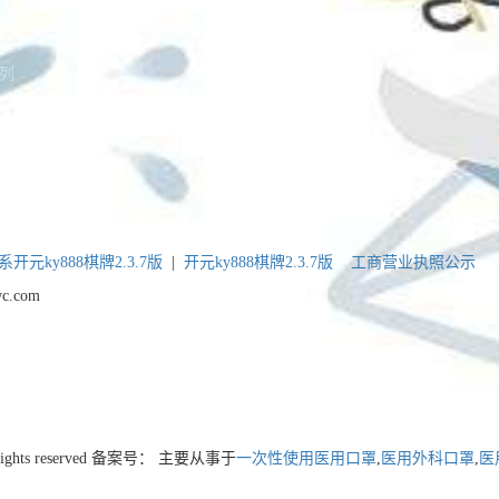
列
系列
列
系列
品
系开元ky888棋牌2.3.7版
|
开元ky888棋牌2.3.7版
工商营业执照公示
wc.com
ights reserved 备案号： 主要从事于
一次性使用医用口罩
,
医用外科口罩
,
医