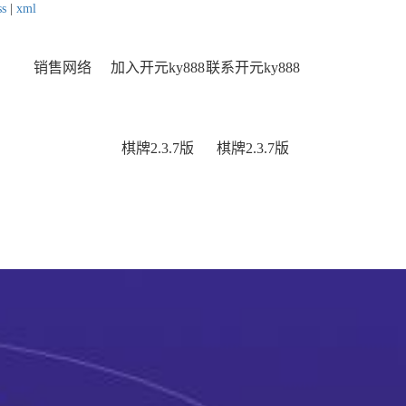
ss
|
xml
销售网络
加入开元ky888
联系开元ky888
棋牌2.3.7版
棋牌2.3.7版