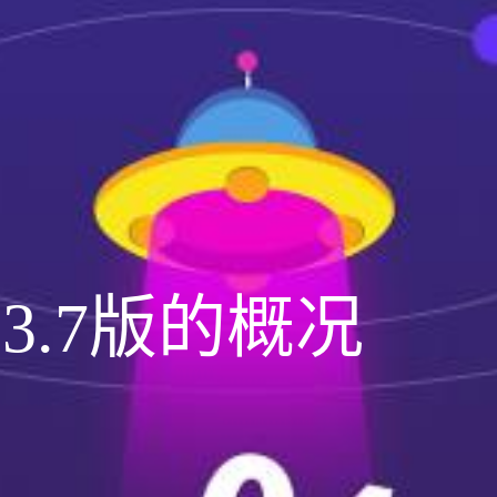
.3.7版的概况