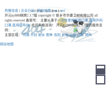
热推信息
|
企业分站
|
网站地图
|
rss
|
xml
开元ky888棋牌2.3.7版 copyright © 新乡市华康卫材有限公司 all
rights reserved 备案号： 主要从事于
一次性使用医用口罩
,
医用外科
口罩
,
医用纱布块
, 欢迎来电咨询！
开元ky888棋牌2.3.7版的服务支
持：
主营区域：
河南
开封
新乡
焦作
洛阳
长垣
山东
广东
郑州
网站地图