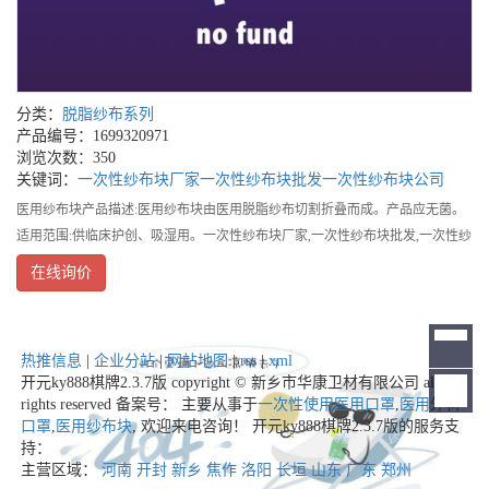
分类：
脱脂纱布系列
产品编号：1699320971
浏览次数：350
关键词：
一次性纱布块厂家
一次性纱布块批发
一次性纱布块公司
医用纱布块产品描述:医用纱布块由医用脱脂纱布切割折叠而成。产品应无菌。
适用范围:供临床护创、吸湿用。一次性纱布块厂家,一次性纱布块批发,一次性纱
布块公司
在线询价
热推信息
|
企业分站
|
网站地图
|
rss
|
xml
开元ky888棋牌2.3.7版 copyright © 新乡市华康卫材有限公司 all
rights reserved 备案号： 主要从事于
一次性使用医用口罩
,
医用外科
口罩
,
医用纱布块
, 欢迎来电咨询！
开元ky888棋牌2.3.7版的服务支
持：
主营区域：
河南
开封
新乡
焦作
洛阳
长垣
山东
广东
郑州