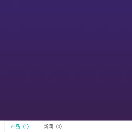
产品（1）
新闻（0）