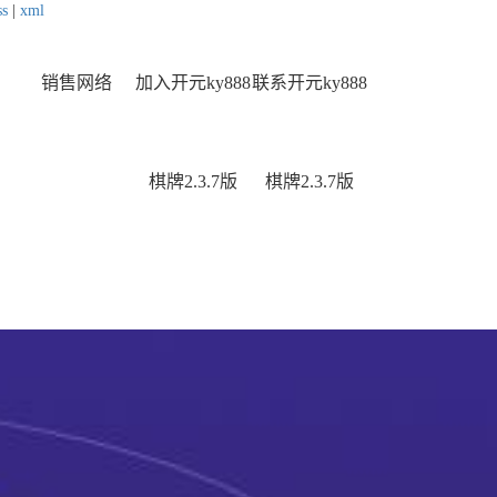
ss
|
xml
销售网络
加入开元ky888
联系开元ky888
棋牌2.3.7版
棋牌2.3.7版