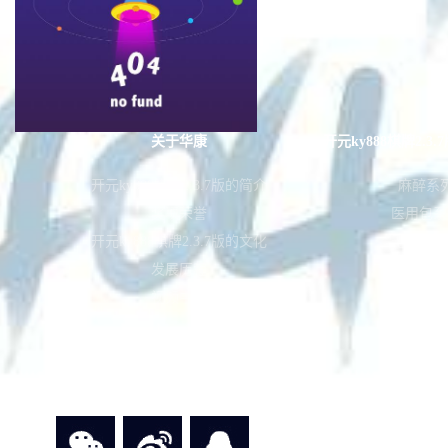
关于华康
开元ky888棋牌2.3
开元ky888棋牌2.3.7版的简介
麻醉系
奖项荣誉
医用包系
开元ky888棋牌2.3.7版的文化
无纺布系
发展历程
高分子系
视频中心
脱脂纱布
脱脂棉系
医用敷料
其他产