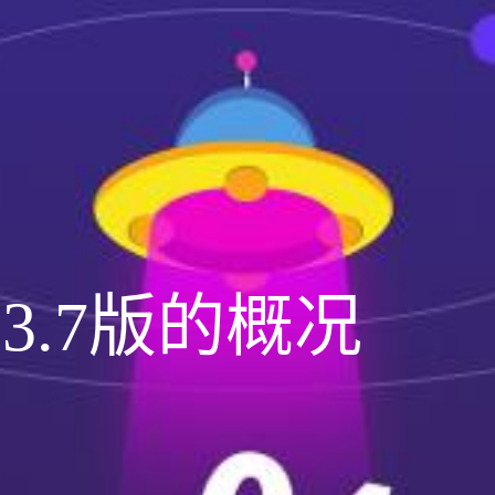
.3.7版的概况