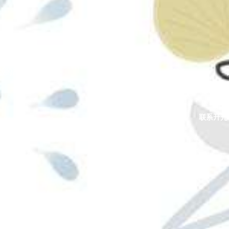
.7版的产品中心
新闻中心
列
公司新闻
列
行业资讯
联系开元ky
列
技术资讯
列
系列
列
系列
品