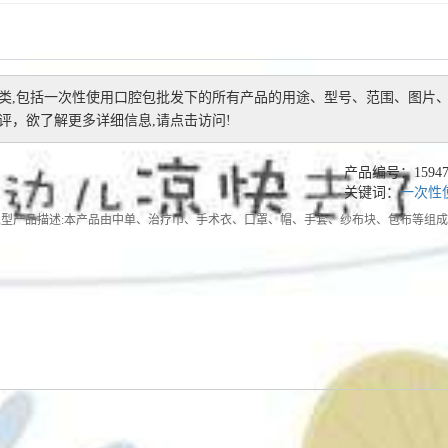
类,包括
一次性使用口腔包批发
下的所有产品的用途、型号、范围、图片
，欲了解更多详细信息,请点击访问!
产品编号：159471
关键词：
一次性
通型介入型产品描述:本产品由中单、治疗巾、手术衣、口罩、帽、手套、纱布块、包布等