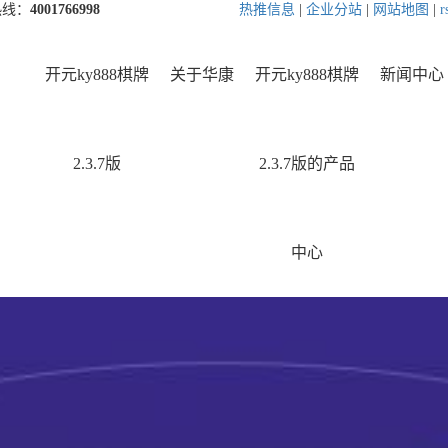
热线：
4001766998
热推信息
|
企业分站
|
网站地图
|
r
开元ky888棋牌
关于华康
开元ky888棋牌
新闻中心
2.3.7版
2.3.7版的产品
中心