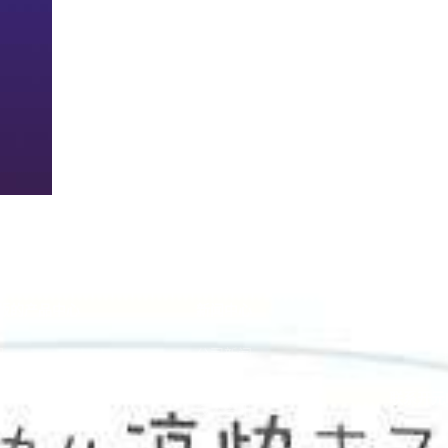
.7版的产品中心
新闻中心
品
公司新闻
行业资讯
联系开元ky
技术资讯