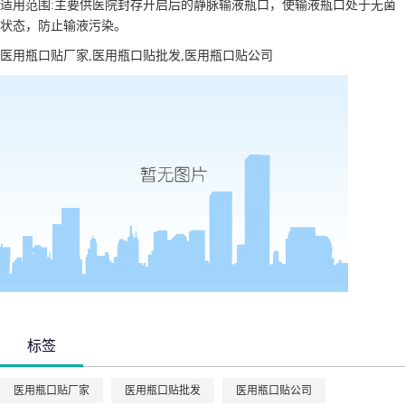
适用范围:主要供医院封存开启后的静脉输液瓶口，使输液瓶口处于无菌
状态，防止输液污染。
医用瓶口贴厂家,医用瓶口贴批发,医用瓶口贴公司
标签
医用瓶口贴厂家
医用瓶口贴批发
医用瓶口贴公司