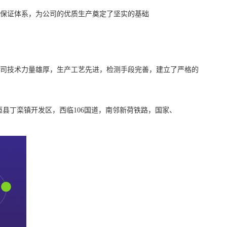
保证体系，为公司的优质生产奠定了坚实的基础
司技术力量雄厚，生产工艺先进，检测手段完善，建立了严格的
长垣县丁栾镇开发区，西临106国道，南邻新荷铁路，国家、