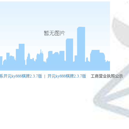
系开元ky888棋牌2.3.7版
|
开元ky888棋牌2.3.7版
工商营业执照公示