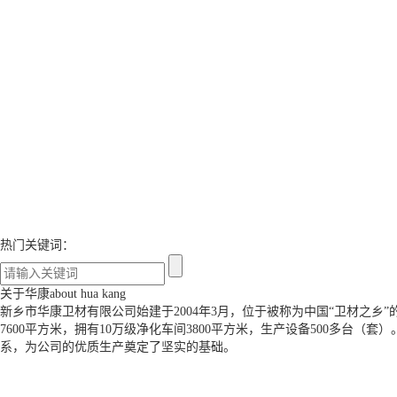
热门关键词：
关于华康
about hua kang
新乡市华康卫材有限公司始建于2004年3月，位于被称为中国“卫材之乡”
7600平方米，拥有10万级净化车间3800平方米，生产设备500多
系，为公司的优质生产奠定了坚实的基础。