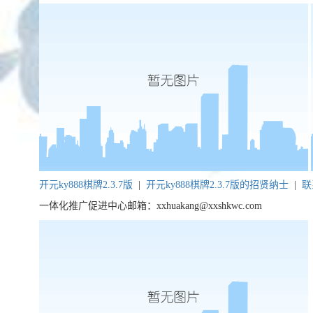
开元ky888棋牌2.3.7版
|
开元ky888棋牌2.3.7版的招贤纳士
|
联
一体化推广促进中心邮箱：
xxhuakang@xxshkwc.com