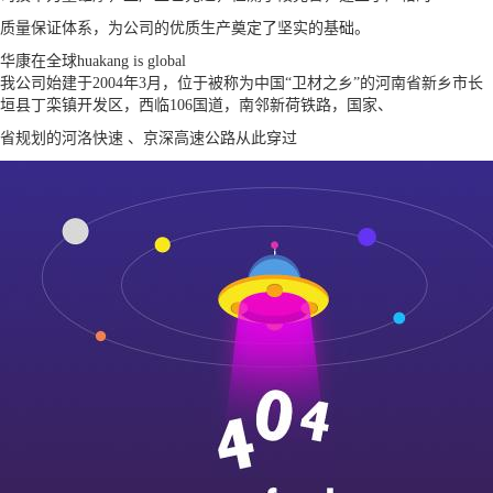
质量保证体系，为公司的优质生产奠定了坚实的基础。
华康在全球
huakang is global
我公司始建于2004年3月，位于被称为中国“卫材之乡”的河南省新乡市长
垣县丁栾镇开发区，西临106国道，南邻新荷铁路，国家、
省规划的河洛快速 、京深高速公路从此穿过