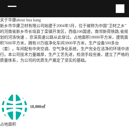
关于华康
about hua kang
新乡市华康卫材有限公司始建于2004年3月，位于被称为中国“卫材之乡”
的河南省新乡市长垣县丁栾镇开发区，西临106国道，南邻新荷铁路,省规
划的河洛快速 、京深高速公路从此穿过。占地面积18000平方米，建筑面
积7600平方米，拥有10万级净化车间3800平方米，生产设备500多台
（套）。车间配有中央空调、空气净化系统，生产完全在洁净的环境中进
行。本公司技术力量雄厚，生产工艺先进，检测手段完善，建立了严格的
质量体系，为公司的优质生产奠定了坚实的基础。
18,000㎡
占地面积