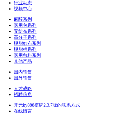
行业动态
视频中心
麻醉系列
医用包系列
无纺布系列
高分子系列
脱脂纱布系列
脱脂棉系列
医用敷料系列
其他产品
国内销售
国外销售
人才战略
招聘信息
开元ky888棋牌2.3.7版的联系方式
在线留言