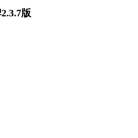
.3.7版