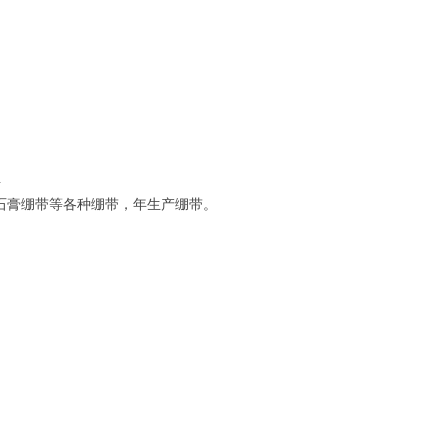
.
、石膏绷带等各种绷带，年生产绷带。