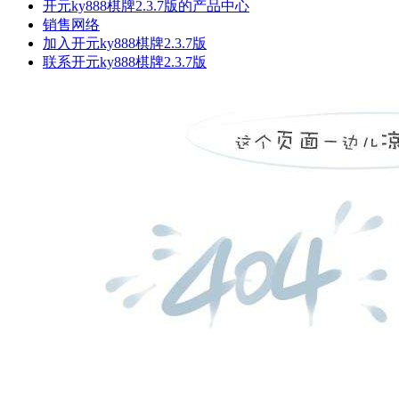
开元ky888棋牌2.3.7版的产品中心
销售网络
加入开元ky888棋牌2.3.7版
联系开元ky888棋牌2.3.7版