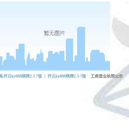
系开元ky888棋牌2.3.7版
|
开元ky888棋牌2.3.7版
工商营业执照公示