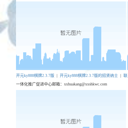
开元ky888棋牌2.3.7版
|
开元ky888棋牌2.3.7版的招贤纳士
|
联
一体化推广促进中心邮箱：
xxhuakang@xxshkwc.com