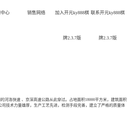
闻中心
销售网络
加入开元ky888棋
联系开元ky888棋
牌2.3.7版
牌2.3.7版
的河洛快速 、京深高速公路从此穿过。占地面积18000平方米，建筑面积
。本公司技术力量雄厚，生产工艺先进，检测手段完善，建立了严格的质量体