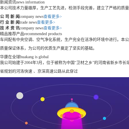
新闻资讯
news information
本公司技术力量雄厚，生产工艺先进，检测手段完善，建立了严格的质量
公 司 新 闻
company news
查看更多>
行 业 新 闻
trade news
查看更多>
技 术 资 讯
company news
查看更多>
精品推荐产品
recommended products
车间配有中央空调、空气净化系统，生产完全在洁净的环境中进行。本公
质量保证体系，为公司的优质生产奠定了坚实的基础。
华康在全球
huakang is global
我公司始建于2004年3月，位于被称为中国“卫材之乡”的河南省新乡市
省规划的河洛快速 、京深高速公路从此穿过