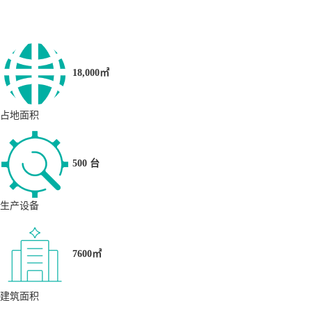
18,000㎡
占地面积
500 台
生产设备
7600㎡
建筑面积