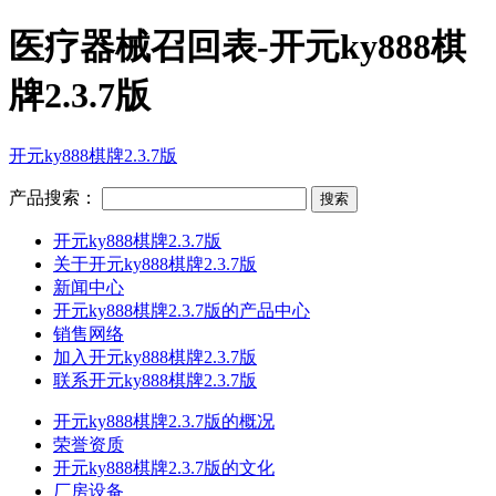
医疗器械召回表-开元ky888棋
牌2.3.7版
开元ky888棋牌2.3.7版
产品搜索：
开元ky888棋牌2.3.7版
关于开元ky888棋牌2.3.7版
新闻中心
开元ky888棋牌2.3.7版的产品中心
销售网络
加入开元ky888棋牌2.3.7版
联系开元ky888棋牌2.3.7版
开元ky888棋牌2.3.7版的概况
荣誉资质
开元ky888棋牌2.3.7版的文化
厂房设备