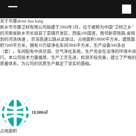
关于华康
about hua kang
新乡市华康卫材有限公司始建于2004年3月，位于被称为中国“卫材之乡”
的河南省新乡市长垣县丁栾镇开发区，西临106国道，南邻新荷铁路,省规
划的河洛快速 、京深高速公路从此穿过。占地面积18000平方米，建筑面
积7600平方米，拥有10万级净化车间3800平方米，生产设备500多台
（套）。车间配有中央空调、空气净化系统，生产完全在洁净的环境中进
行。本公司技术力量雄厚，生产工艺先进，检测手段完善，建立了严格的
质量体系，为公司的优质生产奠定了坚实的基础。
18,000㎡
占地面积