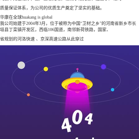
质量保证体系，为公司的优质生产奠定了坚实的基础。
华康在全球
huakang is global
我公司始建于2004年3月，位于被称为中国“卫材之乡”的河南省新乡市长
垣县丁栾镇开发区，西临106国道，南邻新荷铁路，国家、
省规划的河洛快速 、京深高速公路从此穿过