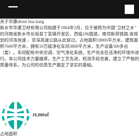
关于华康
about hua kang
新乡市华康卫材有限公司始建于2004年3月，位于被称为中国“卫材之乡”
的河南省新乡市长垣县丁栾镇开发区，西临106国道，南邻新荷铁路,省规
划的河洛快速 、京深高速公路从此穿过。占地面积18000平方米，建筑面
积7600平方米，拥有10万级净化车间3800平方米，生产设备500多台
（套）。车间配有中央空调、空气净化系统，生产完全在洁净的环境中进
行。本公司技术力量雄厚，生产工艺先进，检测手段完善，建立了严格的
质量体系，为公司的优质生产奠定了坚实的基础。
18,000㎡
占地面积