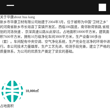
关于华康
about hua kang
新乡市华康卫材有限公司始建于2004年3月，位于被称为中国“卫材之乡”
的河南省新乡市长垣县丁栾镇开发区，西临106国道，南邻新荷铁路,省规
划的河洛快速 、京深高速公路从此穿过。占地面积18000平方米，建筑面
积7600平方米，拥有10万级净化车间3800平方米，生产设备500多台
（套）。车间配有中央空调、空气净化系统，生产完全在洁净的环境中进
行。本公司技术力量雄厚，生产工艺先进，检测手段完善，建立了严格的
质量体系，为公司的优质生产奠定了坚实的基础。
18,000㎡
占地面积