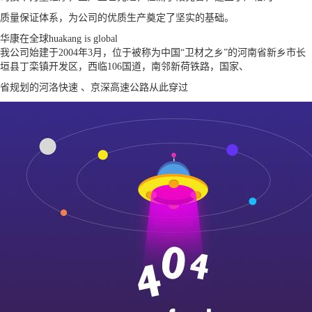
质量保证体系，为公司的优质生产奠定了坚实的基础。
华康在全球
huakang is global
我公司始建于2004年3月，位于被称为中国“卫材之乡”的河南省新乡市长
垣县丁栾镇开发区，西临106国道，南邻新荷铁路，国家、
省规划的河洛快速 、京深高速公路从此穿过