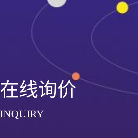
在线询价
INQUIRY