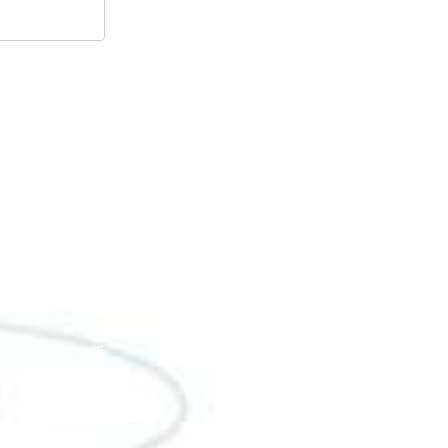
销售网络
加入开元ky888棋牌2.3.7版
销售网络
加入开元ky888棋牌2.3.7版
888棋牌2.3.7版
联系