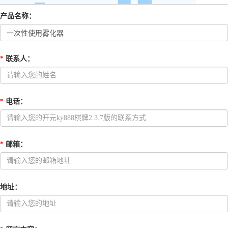
产品名称
：
*
联系人
：
*
电话
：
*
邮箱
：
地址
：