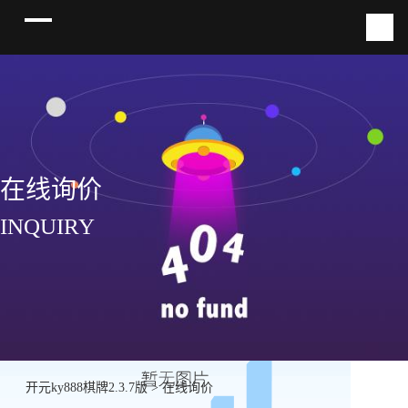
在线询价
INQUIRY
开元ky888棋牌2.3.7版
> 在线询价