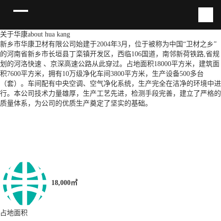
关于华康
about hua kang
新乡市华康卫材有限公司始建于2004年3月，位于被称为中国“卫材之乡”
的河南省新乡市长垣县丁栾镇开发区，西临106国道，南邻新荷铁路,省规
划的河洛快速 、京深高速公路从此穿过。占地面积18000平方米，建筑面
积7600平方米，拥有10万级净化车间3800平方米，生产设备500多台
（套）。车间配有中央空调、空气净化系统，生产完全在洁净的环境中进
行。本公司技术力量雄厚，生产工艺先进，检测手段完善，建立了严格的
质量体系，为公司的优质生产奠定了坚实的基础。
18,000㎡
占地面积