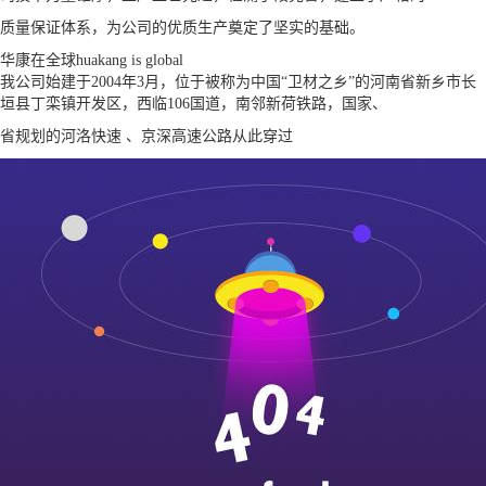
质量保证体系，为公司的优质生产奠定了坚实的基础。
华康在全球
huakang is global
我公司始建于2004年3月，位于被称为中国“卫材之乡”的河南省新乡市长
垣县丁栾镇开发区，西临106国道，南邻新荷铁路，国家、
省规划的河洛快速 、京深高速公路从此穿过